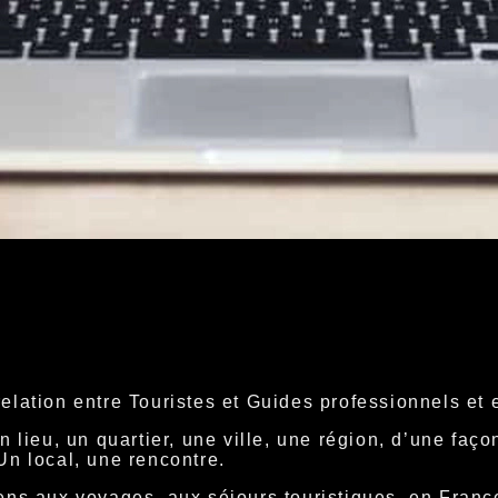
lation entre Touristes et Guides professionnels et e
n lieu, un quartier, une ville, une région, d’une fa
Un local, une rencontre.
ns aux voyages, aux séjours touristiques, en France, 